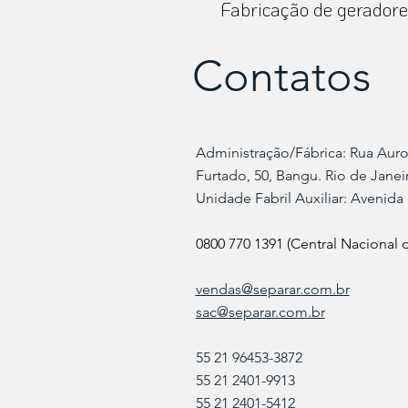
Fabricação de geradores
Contatos
Administração/Fábrica: Rua Aur
Furtado, 50, Bangu. Rio de Janeiro
​Unidade Fabril Auxiliar: Avenida 
0800 770 1391 (Central Nacional
vendas@separar.com.br
sac@separar.com.br
55 21 96453-3872
55 21 2401-9913
55 21 2401-5412