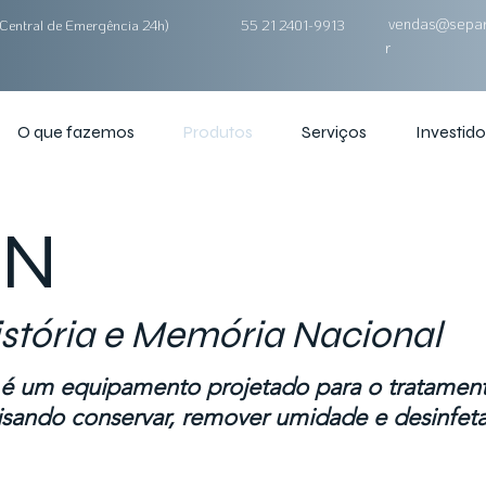
vendas@separ
Central de Emergência 24h)
55 21 2401-9913
r
O que fazemos
Produtos
Serviços
Investido
AN
istória e Memória Nacional
 um equipamento projetado para o tratamento
sando conservar, remover umidade e desinfetar