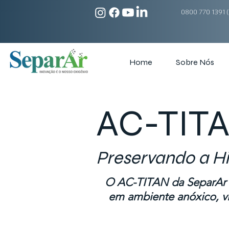
0800 770 1391 (
Home
Sobre Nós
AC-TIT
Preservando a H
O AC-TITAN da SeparAr é
em ambiente anóxico, vi