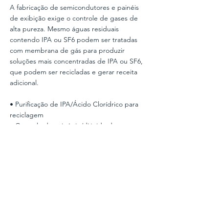
A fabricação de semicondutores e painéis
de exibição exige o controle de gases de
alta pureza. Mesmo águas residuais
contendo IPA ou SF6 podem ser tratadas
com membrana de gás para produzir
soluções mais concentradas de IPA ou SF6,
que podem ser recicladas e gerar receita
adicional.
• Purificação de IPA/Ácido Clorídrico para
reciclagem
• Controle de oxigênio/dióxido de
carbono/nitrogênio para água deionizada
(DI)
• Tratamento antiestático para água
ultrapura
• Sala limpa para remoção de poeira
ultrafina