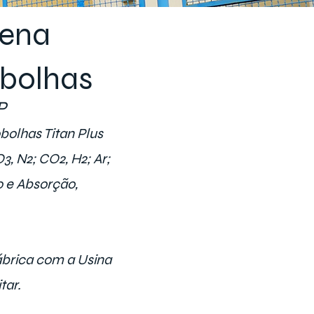
lena
bolhas
P
bolhas Titan Plus
, N2; CO2, H2; Ar;
o e Absorção,
ábrica com a Usina
tar.