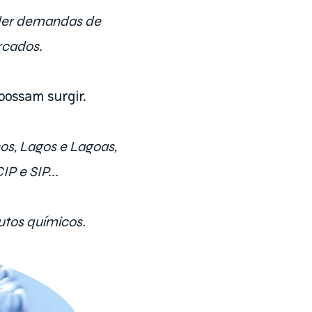
der demandas de
rcados.
possam surgir.
os, Lagos e Lagoas,
P e SIP...
utos químicos.