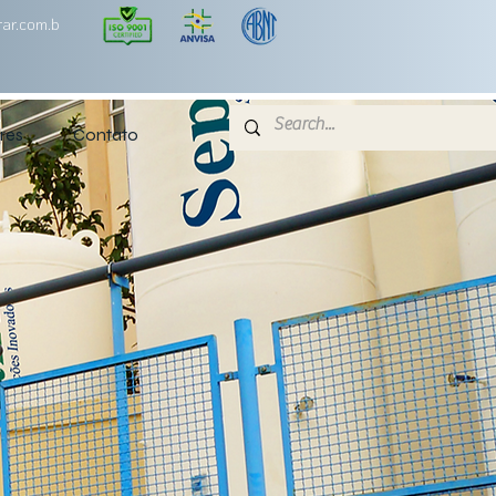
ar.com.b
res
Contato