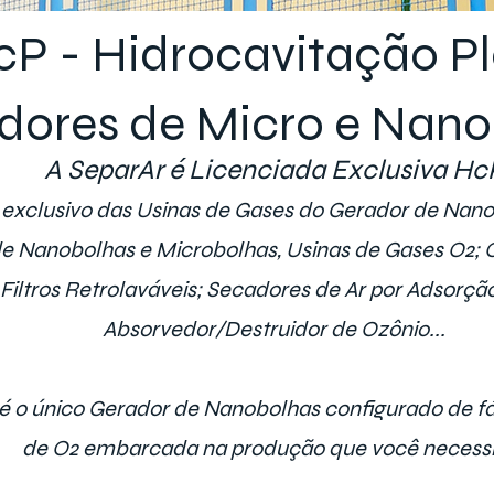
cP - Hidrocavitação P
dores de Micro e Nano
A SeparAr é Licenciada Exclusiva Hc
 exclusivo das Usinas de Gases do Gerador de Nano
e Nanobolhas e Microbolhas, Usinas de Gases O2; O3
 Filtros Retrolaváveis; Secadores de Ar por Adsorçã
Absorvedor/Destruidor de Ozônio...
 é o único Gerador de Nanobolhas configurado de f
de O2 embarcada na produção que você necessi