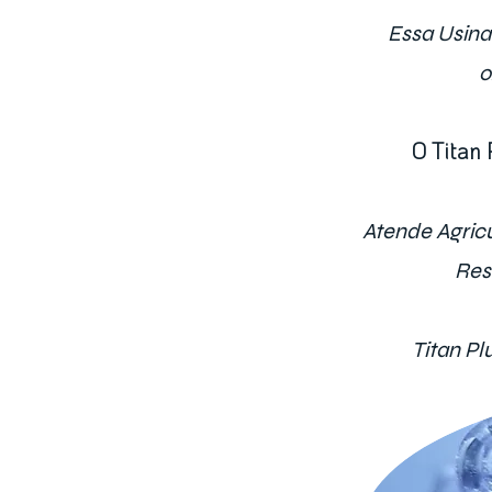
Essa Usin
o
O Titan 
Atende Agricu
Res
Titan Pl