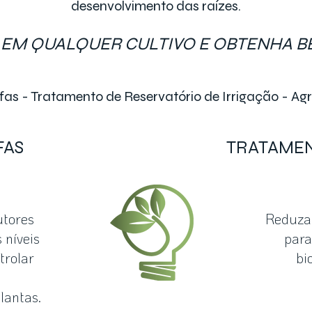
desenvolvimento das raízes.
EM QUALQUER CULTIVO E OBTENHA 
ufas - Tratamento de Reservatório de Irrigação - Ag
FAS
TRATAMEN
utores
Reduza 
 níveis
para
trolar
bi
lantas.