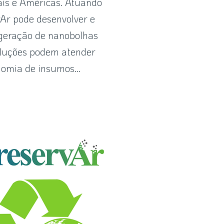
país e Américas. Atuando
rAr pode desenvolver e
 geração de nanobolhas
soluções podem atender
omia de insumos...