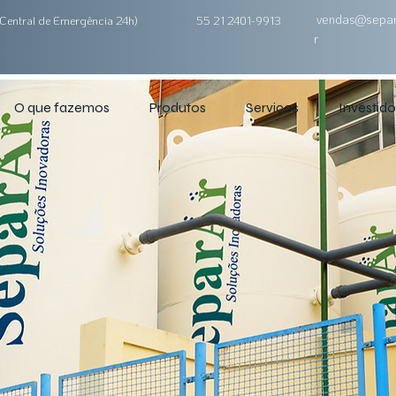
vendas@separ
Central de Emergência 24h)
55 21 2401-9913
r
O que fazemos
Produtos
Serviços
Investido