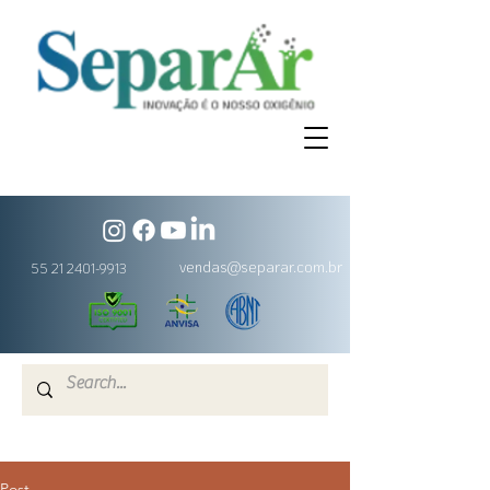
vendas@separar.com.br
55 21 2401-9913
Post