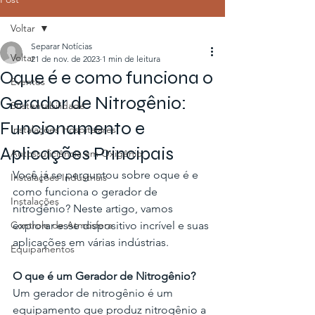
Voltar
Separar Notícias
Voltar
21 de nov. de 2023
1 min de leitura
Oque é e como funciona o
Eventos
Gerador de Nitrogênio:
Sustentabilidade
Funcionamento e
Instalações Hospitalares
Aplicações Principais
Autossuficiência em Oxigênio
Você já se perguntou sobre oque é e 
Instalações Industriais
como funciona o gerador de 
Instalações
nitrogênio? Neste artigo, vamos 
Controle de Atmosfera
explorar esse dispositivo incrível e suas 
aplicações em várias indústrias.
Equipamentos
O que é um Gerador de Nitrogênio?
Um gerador de nitrogênio é um 
equipamento que produz nitrogênio a 