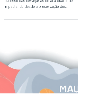
Separar Notícias
26 de dez. de 2023
3 min de leitura
Descubra o Impacto
Revolucionário do Gerador
SeparAr de Nitrogênio para
Cervejarias
O nitrogênio desempenha um papel crucial no
sucesso das cervejarias de alta qualidade,
impactando desde a preservação dos
ingredientes...