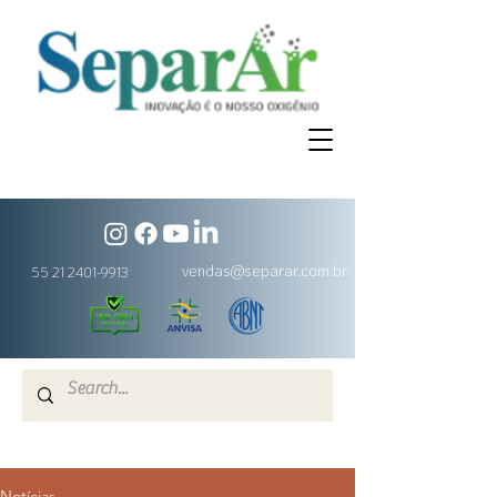
vendas@separar.com.br
55 21 2401-9913
Notícias