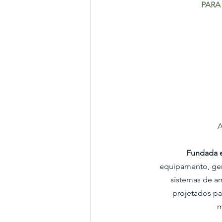
 PAR
A
Fundada 
equipamento, ger
 sistemas de a
 projetados pa
 m