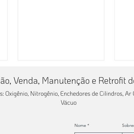
ção, Venda, Manutenção e Retrofit 
: Oxigênio, Nitrogênio, Enchedores de Cilindros, Ar
FISPAL 2024
Vácuo
HOS
Nome
Sobr