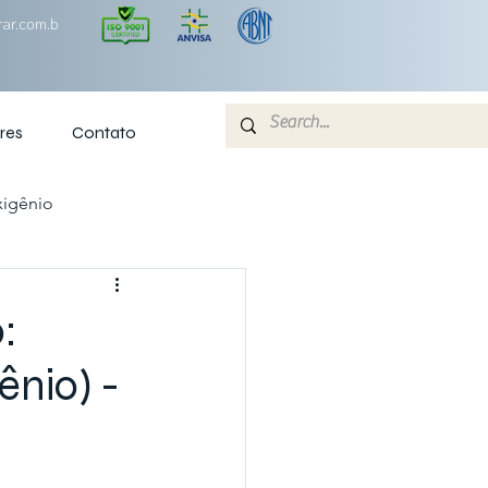
ar.com.b
res
Contato
xigênio
:
nio) -