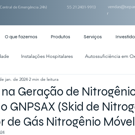
vendas@separ
Central de Emergência 24h)
55 21 2401-9913
r
O que fazemos
Produtos
Serviços
Investido
dade
Instalações Hospitalares
Autossuficiência em O
de jan. de 2024
2 min de leitura
alações
Controle de Atmosfera
Equipamentos
 na Geração de Nitrogênio
o GNPSAX (Skid de Nitrogê
r de Gás Nitrogênio Móvel
024