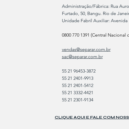
Administração/Fábrica: Rua Aur
Furtado, 50, Bangu. Rio de Janeiro
​Unidade Fabril Auxiliar: Avenida 
0800 770 1391 (Central Nacional
vendas@separar.com.br
sac@separar.com.br
55 21 96453-3872
55 21 2401-9913
55 21 2401-5412
55 21 3332-4421
55 21 2301-9134
CLIQUE AQUI E FALE COM NOSS