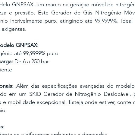
elo GNPSAX, um marco na geração móvel de nitrogêni
za e pressão. Este Gerador de Gás Nitrogênio Móve
nio incrivelmente puro, atingindo até 99,9999%, ideal 
s exigentes.
Modelo GNPSAX:
ogênio até 99,9999% puro
arga:
 De 6 a 250 bar
iente
onais:
 Além das especificações avançadas do modelo
rado em um SKID Gerador de Nitrogênio Deslocável, 
o e mobilidade excepcional. Esteja onde estiver, conte
io.
s:
dapte-se a diferentes ambientes e demandas.