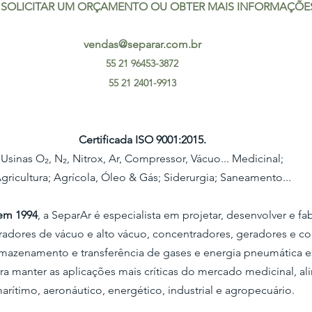
A SOLICITAR UM ORÇAMENTO OU OBTER MAIS INFORMAÇÕE
vendas@separar.com.br
55 21 96453-3872
55 21 2401-9913
Certificada ISO 9001:2015.
Usinas O₂, N₂, Nitrox, Ar, Compressor, Vácuo... Medicinal;
gricultura; Agrícola, Óleo & Gás; Siderurgia; Saneamento...
em 1994
, a SeparAr é especialista em projetar, desenvolver e fab
adores de vácuo e alto vácuo, concentradores, geradores e c
rmazenamento e transferência de gases e energia pneumática 
ra manter as aplicações mais críticas do mercado medicinal, ali
arítimo, aeronáutico, energético, industrial e agropecuário.