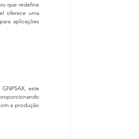
o que redefine 
l oferece uma 
para aplicações 
 GNPSAX, este 
proporcionando 
 com a produção 