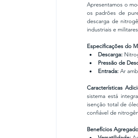
Apresentamos o mod
os padrões de pure
descarga de nitrogê
industriais e militare
Especificações do 
Descarga:
 Nitr
Pressão de Desc
Entrada:
 Ar amb
Características Adici
sistema está integ
isenção total de óle
confiável de nitrogên
Benefícios Agregado
Versatilidade:
 A