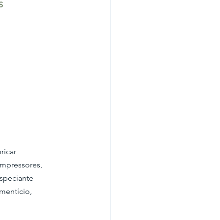
S
ricar
ompressores,
especiante
mentício,