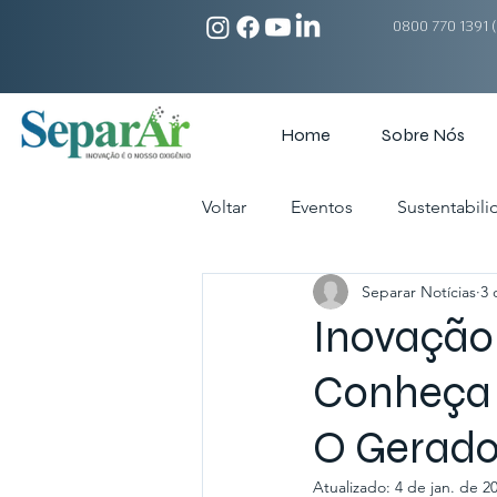
0800 770 1391 (
Home
Sobre Nós
Voltar
Eventos
Sustentabili
Separar Notícias
3 
Instalações Industriais
Inst
Inovação
Conheça 
O Gerado
Atualizado:
4 de jan. de 2