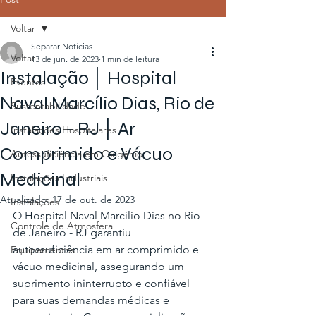
Voltar
Separar Notícias
Voltar
13 de jun. de 2023
1 min de leitura
Instalação │ Hospital
Eventos
Naval Marcílio Dias, Rio de
Sustentabilidade
Janeiro - RJ │ Ar
Instalações Hospitalares
Comprimido e Vácuo
Autossuficiência em Oxigênio
Medicinal
Instalações Industriais
Atualizado:
17 de out. de 2023
Instalações
O Hospital Naval Marcílio Dias no Rio 
Controle de Atmosfera
de Janeiro - RJ garantiu 
autossuficiência em ar comprimido e 
Equipamentos
vácuo medicinal, assegurando um 
suprimento ininterrupto e confiável 
para suas demandas médicas e 