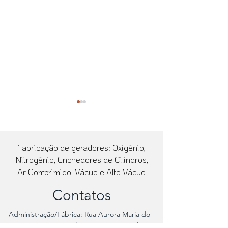
Fabricação de geradores: Oxigênio,
Nitrogênio, Enchedores de Cilindros,
Ar Comprimido, Vácuo e Alto Vácuo
Hospital Infantil Sabará -
Hospital Santa C
Contatos
Autossuficiência em
Bezerra: Instala
Oxigênio e Ar Comprimido
Gerador de Ar C
Administração/Fábrica: Rua Aurora Maria do
com a SeparAr
e Vácuo
Nascimento Furtado, 50, Bangu. Rio de