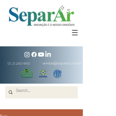
vendas@separar.com.br
55 21 2401-9913
Post