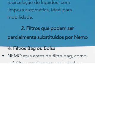
recirculação de líquidos, com
limpeza automática, ideal para
mobilidade.
2. Filtros que podem ser
parcialmente substituídos por Nemo
⚠️
Filtros Bag ou Bolsa
NEMO atua antes do filtro bag, como
pré-filtro autolimpante reduzindo a
saturação da bolsa. Substitui
completamente se o Bag ou Bolsa
são usados para retenção fina até 50
μm
⚠️
Filtros Cartucho
Mesmo caso dos filtros Bag: NEMO
funciona como pré-filtro de proteção
reduzindo manutenção dos cartuchos
ou substitutivo integral se a utilizado