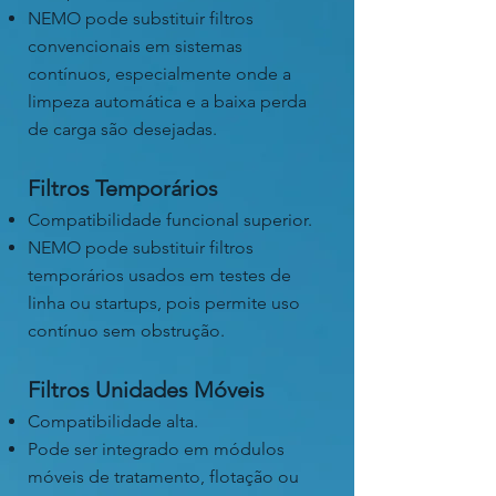
NEMO pode substituir filtros
convencionais em sistemas
contínuos, especialmente onde a
limpeza automática e a baixa perda
de carga são desejadas.
Filtros Temporários
Compatibilidade funcional superior.
NEMO pode substituir filtros
temporários usados em testes de
linha ou startups, pois permite uso
contínuo sem obstrução.
Filtros Unidades Móveis
Compatibilidade alta.
Pode ser integrado em módulos
móveis de tratamento, flotação ou