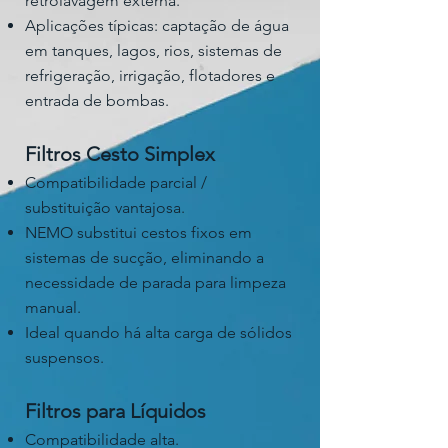
retrolavagem externa.
Aplicações típicas: captação de água
em tanques, lagos, rios, sistemas de
refrigeração, irrigação, flotadores e
entrada de bombas.
Filtros Cesto Simplex
Compatibilidade parcial /
substituição vantajosa.
NEMO substitui cestos fixos em
sistemas de sucção, eliminando a
necessidade de parada para limpeza
manual.
Ideal quando há alta carga de sólidos
suspensos.
Filtros para Líquidos
Compatibilidade alta.