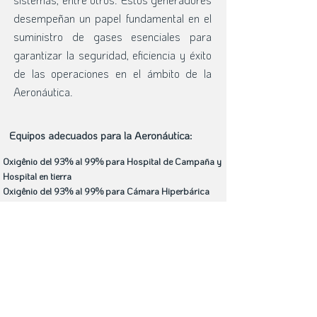
desempeñan un papel fundamental en el
suministro de gases esenciales para
garantizar la seguridad, eficiencia y éxito
de las operaciones en el ámbito de la
Aeronáutica.
Equipos adecuados para la Aeronáutica:
Oxigênio del 93% al 99% para Hospital de Campaña y
Hospital en tierra
Oxigênio del 93% al 99% para Cámara Hiperbárica
Sistema de Vacío de Tornillo para Cámara Hiperbárica
Compresores Aeronáuticos de 30/40 bar
Compresores Militares de 8 a 12 bar
Generadores de Nitrógeno con Compresor Integrado
para Aeropuertos
Bomba de Vacío de Tornillo